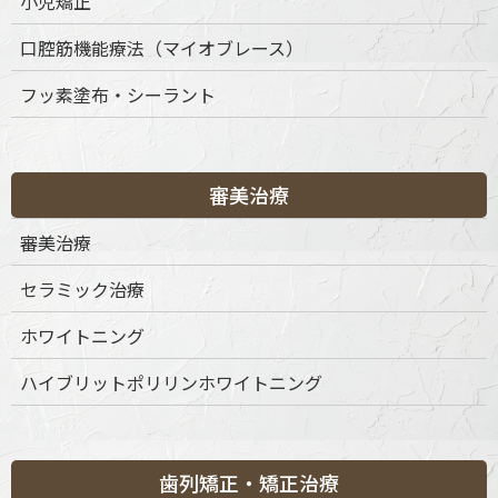
小児矯正
9:30-13:30
◎
◎
◎
◎
◎
◎
◎
◎
15:00-19:00
◎
◎
◎
◎
◎
◎
◎
◎
口腔筋機能療法（マイオブレース）
※休診日：不定休
フッ素塗布・シーラント
審美治療
審美治療
セラミック治療
ホワイトニング
ハイブリットポリリンホワイトニング
歯列矯正・矯正治療