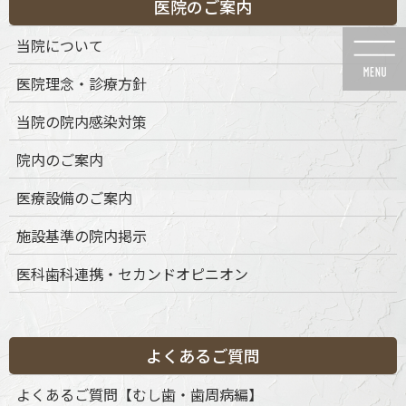
医院のご案内
コ
ナ
ン
ビ
当院について
テ
ゲ
ン
ー
医院理念・診療方針
ツ
シ
に
ョ
当院の院内感染対策
移
ン
動
に
メディア
院内のご案内
移
動
医療設備のご案内
施設基準の院内掲示
医科歯科連携・セカンドオピニオン
HOME
メディア
yjrshi_1
2025年8月6日
yjrshi_1
よくあるご質問
よくあるご質問【むし歯・歯周病編】