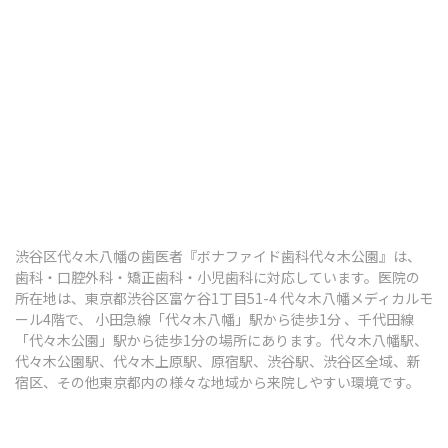
歯ぎしり・食いしばり
顎関節症
その他の治療
ボツリヌス治療
知覚過敏
渋谷区代々木八幡の歯医者『ボナファイド歯科代々木公園』は、
口腔がん検診
歯科・口腔外科・矯正歯科・小児歯科に対応しています。医院の
所在地は、東京都渋谷区富ケ谷1丁目51-4 代々木八幡メディカルモ
ール4階で、 小田急線「代々木八幡」駅から徒歩1分 、千代田線
「代々木公園」駅から徒歩1分の場所にあります。代々木八幡駅、
予防歯科・定期健診
代々木公園駅、代々木上原駅、原宿駅、渋谷駅、渋谷区全域、新
宿区、その他東京都内の様々な地域から来院しやすい環境です。
予防歯科・定期検診
歯のクリーニング（PMTC）