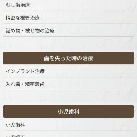
むし歯治療
精密な根管治療
詰め物・被せ物の治療
歯を失った時の治療
インプラント治療
入れ歯・精密義歯
〒151-0063 東京都渋谷区富ケ谷1丁目51-4 代々木八幡メディカ
ルモール4階
ご予約・お問合せ：
03-6456-8020
インターネット予約：
こちらをクリック
小児歯科
小児歯科
診療時間
月
火
水
木
金
土
日
祝