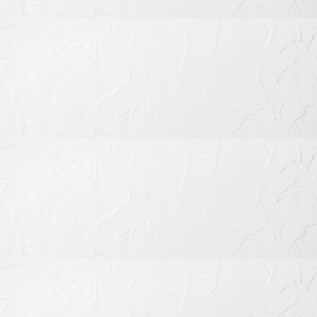
も治療跡が目立ちません。
2. 高い耐久性と長持ちする安定性
適切なメンテナンスを行えば10年以上持続する症例も多く、再
治療のリスクが低減します。
3. メタルフリーで健康的
金属アレルギーのリスクがなく、歯茎の黒ずみや電流障害（ガ
ルバニ電流）も起こりません。
4. 精密な接着でむし歯再発リスクを軽減
マイクロスコープを活用した精密形成・接着により、細菌侵入
の隙間を最小限に抑えます。