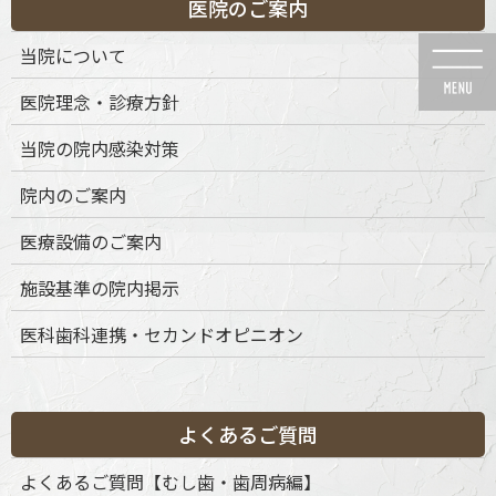
医院のご案内
コ
ナ
ン
ビ
当院について
テ
ゲ
ン
ー
医院理念・診療方針
ツ
シ
に
ョ
当院の院内感染対策
移
ン
動
に
院内のご案内
移
動
セラミック治療
医療設備のご案内
施設基準の院内掲示
医科歯科連携・セカンドオピニオン
HOME
セラミック治療
よくあるご質問
ドクターよりのメッセージ
よくあるご質問【むし歯・歯周病編】