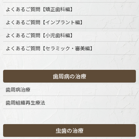
よくあるご質問【矯正歯科編】
よくあるご質問【インプラント編】
よくあるご質問【小児歯科編】
よくあるご質問【セラミック・審美編】
歯周病の治療
当院では、審美性・機能性・生体親和性のすべてに優れた
歯周病治療
セラミック治療
を行っております。保険診療の銀歯やレジ
ン修復では得られない、美しく自然な仕上がりを求める
歯周組織再生療法
方、金属アレルギーや口腔内の健康を意識される方に適し
た、自由診療による治療です。
セラミック治療は、見た目の美しさを追求するだけでな
虫歯の治療
く、長期的な口腔の健康を保つための重要な治療法の一つ
です。従来の金属を用いた詰め物や被せ物では、経年劣化