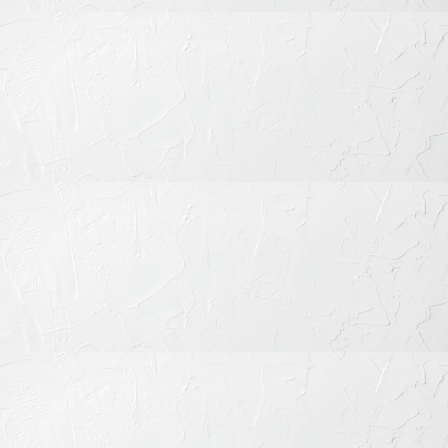
コンテンツ一覧
セラミック治療とは
見た目の美しさと長期的な安定性を実現
当院で扱う主なセラミック素材
審美性・耐久性・安全性を兼ね備えた素材を厳選
オールセラミック（e.max®など）
ジルコニアセラミック
ハイブリッドセラミック
セラミック治療が選ばれる理由
保険治療との明確な違い
1. 天然歯のような審美性
2. 高い耐久性と長持ちする安定性
3. メタルフリーで健康的
4. 精密な接着でむし歯再発リスクを軽減
セラミック治療の流れ
1. カウンセリング・診査診断
2. 精密形成と仮歯の装着
3. 技工物の製作
4. 装着・接着
5. メンテナンス
料金について
セラミック治療のリスク・注意点