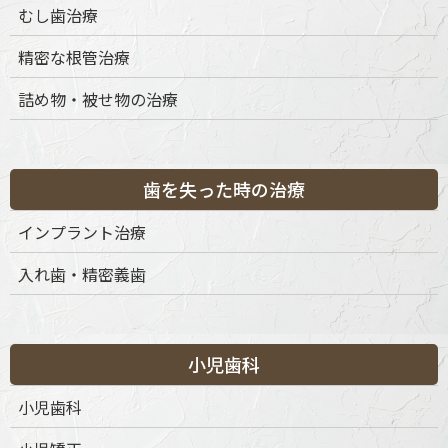
むし歯治療
や歯ぐきとの境目の変色、金属アレルギーのリスクなど、
さまざまな課題がありました。
精密な根管治療
それに対してセラミックは、天然歯に近い透明感と色調を
詰め物・被せ物の治療
持ち、適合性や耐久性に優れ、生体親和性が高いことが特
徴です。当院では、審美性だけに偏らず、噛み合わせのバ
ランスや清掃性、口腔内全体の調和を見極めたうえで、一
人ひとりに最適な素材と治療法をご提案しています。特に
歯を失った時の治療
前歯など見た目が気になる部分では、歯の形や大きさ、顔
貌との調和に至るまで細部にこだわり、自然で違和感のな
インプラント治療
い仕上がりを目指します。
入れ歯・精密義歯
また、奥歯においても、強度を保ちつつ審美性や快適性を
両立させる設計を行い、治療後の再発や不調が起きにくい
ように配慮しています。セラミック治療は単なる美容的ア
プローチではなく、歯の健康寿命を延ばすための医療で
小児歯科
す。どのようなご要望も、じっくりと時間をかけてお聞き
小児歯科
し、ご納得いただいた上で治療を進めてまいります。今あ
るお悩みやご不安を、ぜひ私たちにお聞かせください。理