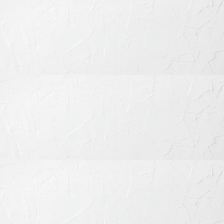
信頼できる歯科技工士と連携し、色・形・厚みなどを微細に調
整しながら製作します。
4. 装着・接着
完成した技工物を口腔内に試適し、フィット感と噛み合わせを
確認のうえ、精密に接着します。
5. メンテナンス
定期的な検診とクリーニングにより、長期間美しさと健康を保
ちます。