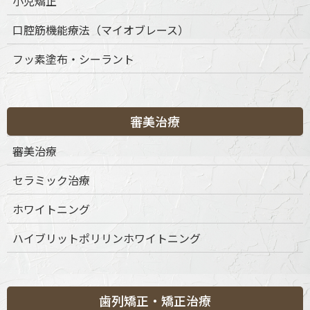
小児矯正
想の口元と、快適な毎日を実現するお手伝いができれば幸
いです。
口腔筋機能療法（マイオブレース）
フッ素塗布・シーラント
セラミック治療とは
審美治療
審美治療
見た目の美しさと長期的な安定性を実現
セラミック治療
ホワイトニング
セラミック治療とは、むし歯や欠けた歯を修復する際に、
セラ
ミック（陶材）素材を用いた詰め物・被せ物
を製作・装着する
ハイブリットポリリンホワイトニング
治療法です。セラミックは、天然歯に近い透明感と色調を再現
できるため、
「どこを治療したのか分からない」ほど自然な見
た目
になります。
歯列矯正・矯正治療
また、金属を一切使用しない
メタルフリー素材
のため、金属ア