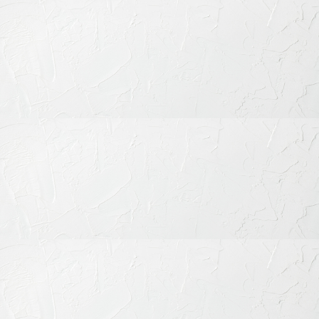
ない治療
セラミック治療は、「見た目を自然にしたい」「長く安心して
使える歯を手に入れたい」「金属に頼らず健康的な口元にした
い」といった多くの方の願いを叶える選択肢です。
当院では、
マイクロスコープを用いた精密な形成・接着、信頼
できる技工士との連携
、そして患者さま一人ひとりに合わせた
丁寧な診療を通じて、満足度の高いセラミック治療をご提供い
たします。
気になる銀歯の見た目や、過去に治療した歯の再治療をご検討
の方も、ぜひお気軽にご相談ください。