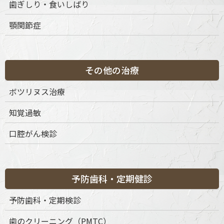
歯ぎしり・食いしばり
顎関節症
審美性・耐久性・安全性を兼ね備えた素材を
厳選
その他の治療
オールセラミック（e.max®など）
ボツリヌス治療
知覚過敏
100％セラミック素材
高い透明感・審美性が特徴
口腔がん検診
前歯や審美性が求められる部位に適する
ジルコニアセラミック
予防歯科・定期健診
予防歯科・定期検診
セラミックの中でも特に高い強度を誇る
歯のクリーニング（PMTC）
臼歯部やブリッジなど力のかかる部位に適する