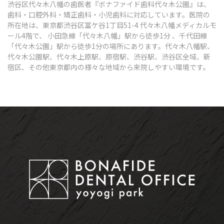
渋谷区代々木八幡の歯医者『ボナファイド歯科代々木公園』は、
歯科・口腔外科・矯正歯科・小児歯科に対応しています。医院の
所在地は、東京都渋谷区富ケ谷1丁目51-4 代々木八幡メディカルモ
ール4階で、 小田急線「代々木八幡」駅から徒歩1分 、千代田線
「代々木公園」駅から徒歩1分の場所にあります。代々木八幡駅、
代々木公園駅、代々木上原駅、原宿駅、渋谷駅、渋谷区全域、新
宿区、その他東京都内の様々な地域から来院しやすい環境です。