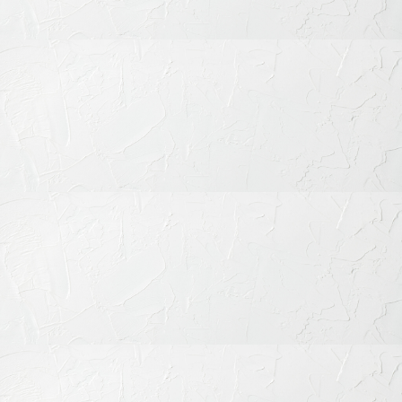
〒151-0063 東京都渋谷区富ケ谷1丁目51-4 代々木八幡メディカ
ルモール4階
ご予約・お問合せ：
03-6456-8020
インターネット予約：
こちらをクリック
診療時間
月
火
水
木
金
土
日
祝
9:30-13:30
◎
◎
◎
◎
◎
◎
◎
◎
15:00-19:00
◎
◎
◎
◎
◎
◎
◎
◎
※休診日：不定休