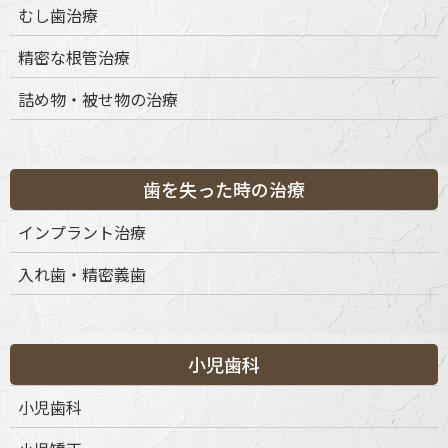
むし歯治療
歯周病の治療
精密な根管治療
むし歯の治療
詰め物・被せ物の治療
歯を失った時の治療
小児歯科治療
歯を失った時の治療
審美歯科治療
インプラント治療
歯列矯正・矯正治療
入れ歯・精密義歯
歯科口腔外科
小児歯科
その他の治療
小児歯科
予防歯科