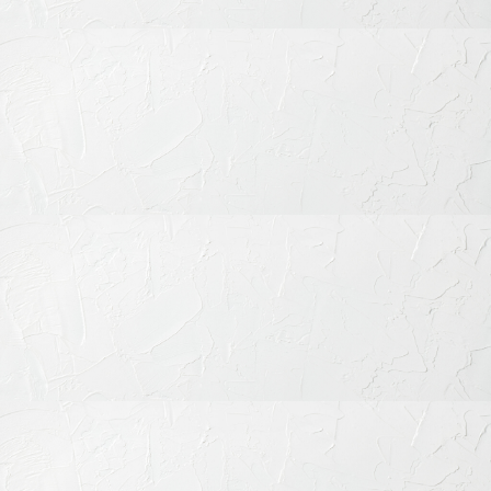
〒151-0063 東京都渋谷区富ケ谷1丁目51-4 代々木八幡メディカ
ルモール4階
ご予約・お問合せ：
03-6456-8020
インターネット予約：
こちらをクリック
診療時間
月
火
水
木
金
土
日
祝
9:30-13:30
◎
◎
◎
◎
◎
◎
◎
◎
15:00-19:00
◎
◎
◎
◎
◎
◎
◎
◎
※休診日：不定休