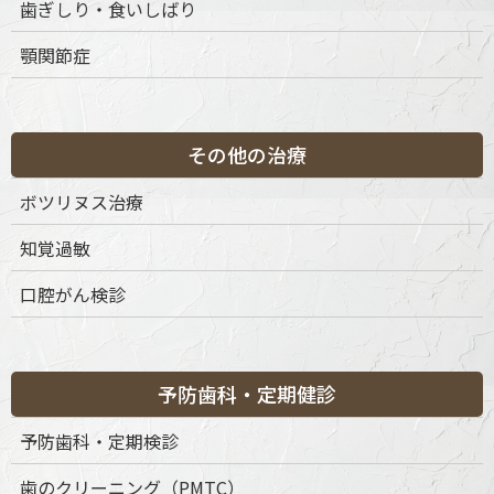
歯ぎしり・食いしばり
当院の特徴
顎関節症
診療内容
その他の治療
料金表・その他
ボツリヌス治療
ドクター紹介
知覚過敏
医院のご案内
口腔がん検診
よくあるご質問
診療時間・道順
予防歯科・定期健診
予防歯科・定期検診
歯のクリーニング（PMTC）