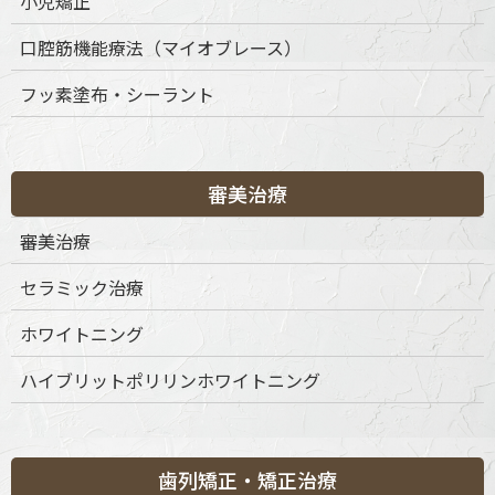
小児矯正
医療機器として認可されています。
口腔筋機能療法（マイオブレース）
リスク・副作用について
フッ素塗布・シーラント
インビザライン治療では、歯の移動に伴い以下のようなリスク
や副作用が生じる場合があります。
歯や歯ぐきの痛み・不快感
審美治療
歯の動き方に個人差があり、計画通り進まない場合があ
審美治療
る
セラミック治療
装置の使用時間不足による治療期間の延長
歯根吸収や歯肉退縮の可能性
ホワイトニング
発音や咀嚼への一時的な影響
ハイブリットポリリンホワイトニング
当院では、これらのリスクについて事前に十分な説明を行い、
患者さまにご理解いただいた上で治療を開始しています。
歯列矯正・矯正治療
当院での対応