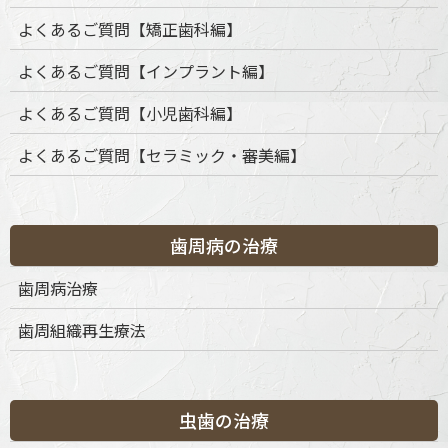
よくあるご質問【矯正歯科編】
インビザラインについて
よくあるご質問【インプラント編】
当院で提供している「インビザライン（Invisalign）」は、ア
メリカのアライン・テクノロジー社が開発・製造するマウスピ
よくあるご質問【小児歯科編】
ース型矯正装置です。
この装置は日本国内において薬機法上の承認を受けていない
よくあるご質問【セラミック・審美編】
「未承認医療機器」に該当します。
国内での承認状況
歯周病の治療
インビザラインは、日本の厚生労働省が承認する医療機器とし
歯周病治療
ては登録されていません。そのため、日本国内での製造販売承
認を受けた医療機器ではなく、輸入によって提供されていま
歯周組織再生療法
す。
当院では、患者さまの同意のもと、個別に輸入手続きを行い提
供しています。
虫歯の治療
入手経路について