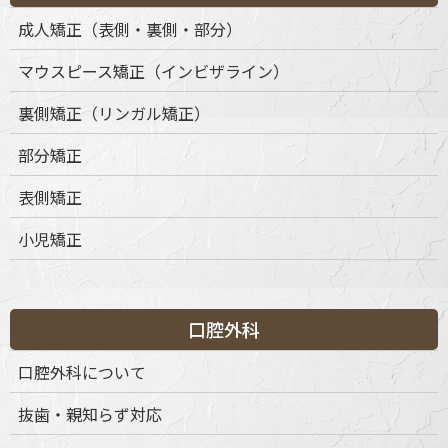
成人矯正（表側・裏側・部分）
当院は、インビザラインによる矯正治療を提供するにあたり、
マウスピース矯正（インビザライン）
薬機法の趣旨を踏まえ、患者さまに十分な情報提供とインフォ
ームドコンセントを行っています。また、治療中は経過観察を
裏側矯正（リンガル矯正）
徹底し、安全かつ効果的な治療を心がけています。
部分矯正
表側矯正
小児矯正
ページのトップへ
口腔外科
口腔外科について
自由診療料金表
抜歯・親知らず対応