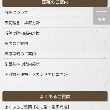
医院のご案内
コ
ナ
ン
ビ
当院について
テ
ゲ
ン
ー
医院理念・診療方針
ツ
シ
に
ョ
当院の院内感染対策
移
ン
動
に
院内のご案内
移
動
未承認医薬品等の明示
医療設備のご案内
施設基準の院内掲示
医科歯科連携・セカンドオピニオン
HOME
未承認医薬品等の明示
未承認医薬品の明示（薬機法）
よくあるご質問
よくあるご質問【むし歯・歯周病編】