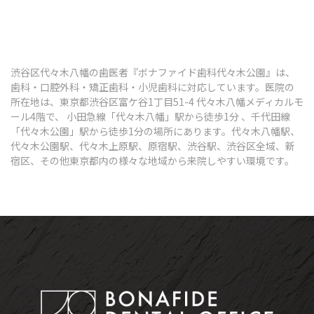
渋谷区代々木八幡の歯医者『ボナファイド歯科代々木公園』は、
歯科・口腔外科・矯正歯科・小児歯科に対応しています。医院の
所在地は、東京都渋谷区富ケ谷1丁目51-4 代々木八幡メディカルモ
ール4階で、 小田急線「代々木八幡」駅から徒歩1分 、千代田線
「代々木公園」駅から徒歩1分の場所にあります。代々木八幡駅、
代々木公園駅、代々木上原駅、原宿駅、渋谷駅、渋谷区全域、新
宿区、その他東京都内の様々な地域から来院しやすい環境です。