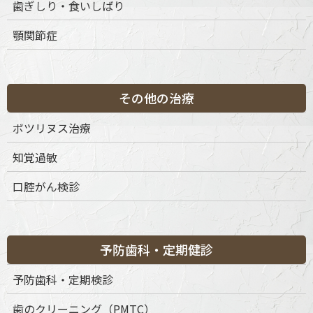
歯ぎしり・食いしばり
保険診療と自由診療の違い
顎関節症
分割・クレジット対応
医療費控除について
その他の治療
未承認医薬品等の明示
ボツリヌス治療
自由診療におけるリスク・副作用
知覚過敏
口腔がん検診
予防歯科・定期健診
コンテンツ一覧
予防歯科・定期検診
未承認医薬品の明示（薬機法）
歯のクリーニング（PMTC）
インビザラインについて