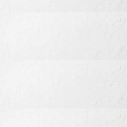
〒151-0063 東京都渋谷区富ケ谷1丁目51-4 代々木八幡メディカ
ルモール4階
ご予約・お問合せ：
03-6456-8020
インターネット予約：
こちらをクリック
診療時間
月
火
水
木
金
土
日
祝
9:30-13:30
◎
◎
◎
◎
◎
◎
◎
◎
15:00-19:00
◎
◎
◎
◎
◎
◎
◎
◎
※休診日：不定休