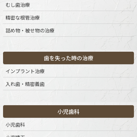
むし歯治療
インビザラインは、アメリカ・アライン・テクノロジー社よ
精密な根管治療
り、国内の指定輸入代理店を通じて輸入されます。治療に必要
なマウスピースは、患者さま個別の歯型データに基づいて海外
詰め物・被せ物の治療
で製作され、日本に配送されます。
国内の類似医療機器について
歯を失った時の治療
日本国内では、薬機法に基づき承認されたマウスピース型矯正
インプラント治療
装置として、クリアアライナーやアソアライナーなどが存在し
ます。これらは国内メーカーによる承認済み製品ですが、イン
入れ歯・精密義歯
ビザラインとは製作方法・治療システム・適応範囲が異なりま
す。
諸外国での承認状況
小児歯科
小児歯科
インビザラインは、アメリカ食品医薬品局（FDA）をはじめ、
ヨーロッパ、オーストラリア、カナダなど、多くの国や地域で