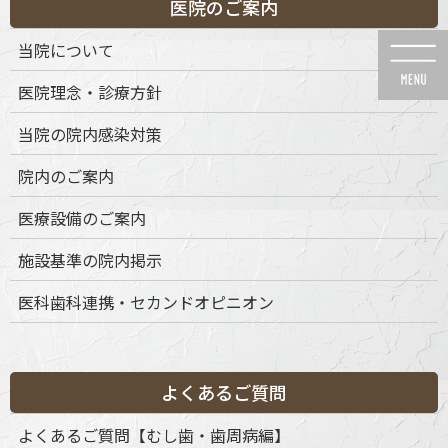
医院のご案内
コ
ナ
ン
ビ
当院について
テ
ゲ
ン
ー
医院理念・診療方針
ツ
シ
に
ョ
当院の院内感染対策
移
ン
動
に
院内のご案内
移
動
成人矯正（表側・裏側・部分）
医療設備のご案内
施設基準の院内掲示
医科歯科連携・セカンドオピニオン
HOME
成人矯正（表側・裏側・部分）
成人矯正（表側・裏側・部分）
よくあるご質問
よくあるご質問【むし歯・歯周病編】