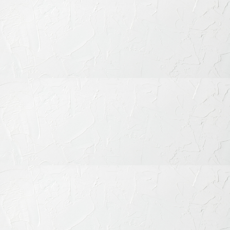
診療時間
月
火
水
木
金
土
日
祝
9:30-13:30
◎
◎
◎
◎
◎
◎
◎
◎
15:00-19:00
◎
◎
◎
◎
◎
◎
◎
◎
※休診日：不定休