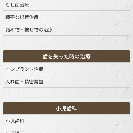
むし歯治療
にわたるお口の健康に大きく寄与します。
精密な根管治療
私たちは「ただ歯を並べる」のではなく、「どう噛むか」
「どのように調和させるか」にまでこだわり、治療計画を
詰め物・被せ物の治療
立てています。
お子さまの矯正治療では、顎の発育を正しく促すことで、
将来の抜歯や外科的処置の回避を目指します。咬合誘導や
歯を失った時の治療
マウスピース型矯正装置など、成長を利用した負担の少な
い治療法を提案しています。歯並びだけでなく、口呼吸や
インプラント治療
舌の位置、姿勢など、全身との関係を意識したアプローチ
を行い、お子さまの将来の健康に繋げていきます。
入れ歯・精密義歯
一方、成人の方に対しては、ライフスタイルや審美的なご
希望を踏まえた治療を重視しています。目立ちにくい矯正
装置（裏側矯正・マウスピース型矯正）など、見た目の違
小児歯科
和感を抑えた方法にも対応しております。年齢を理由に矯
正治療をあきらめる必要はありません。実際に、40代・
小児歯科
50代以上で治療を始められる方も多く、歯の移動は年齢を
問わず可能です。