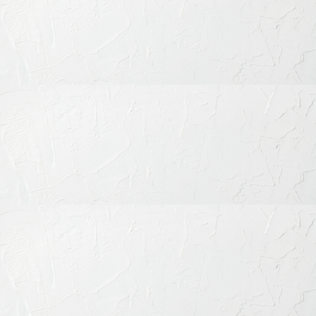
コンテンツ一覧
成人矯正（表側・裏側・部分）
成人の方も歯列矯正を
成人矯正がもたらすメリット
目的に応じた矯正治療の選択肢
● 表側矯正 ～ スタンダードで確実な矯正
● 裏側矯正（リンガル矯正） ～ 見えない矯正を実現
● 部分矯正 ～ 気になる部位だけをピンポイントに改善
矯正治療に伴う注意点と当院のサポート体制
精密な診断に基づく治療計画の立案
矯正相談はお気軽に