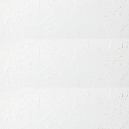
● 裏側矯正（リンガル矯正） ～ 見えない矯正
を実現
裏側矯正は、歯の裏側にブラケットを装着することで、外側か
らは矯正装置がほとんど見えないのが特徴です。仕事上、人前
で話す機会が多い方や、矯正中であることを知られたくない方
に選ばれています。ただし、装着感や発音の変化、メンテナン
スの難しさといった課題もあるため、高度な技術と経験を要し
ます。当院では、リンガル矯正に熟練した歯科医師が、個別に
精密な治療計画を立てて対応します。
▶︎ 「裏側矯正（リンガル矯正）」について詳しく見る