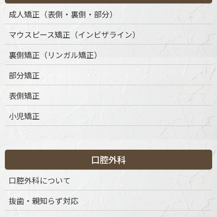
おり、治療法の多様化により、ライフスタイルに合わせた矯正
成人矯正（表側・裏側・部分）
が可能になりました。当院では、表側矯正、裏側矯正（リンガ
ル矯正）、部分矯正など、成人の方に適したさまざまな矯正治
マウスピース矯正（インビザライン）
療をご用意しております。
裏側矯正（リンガル矯正）
部分矯正
表側矯正
小児矯正
口腔外科
口腔外科について
抜歯・親知らず対応