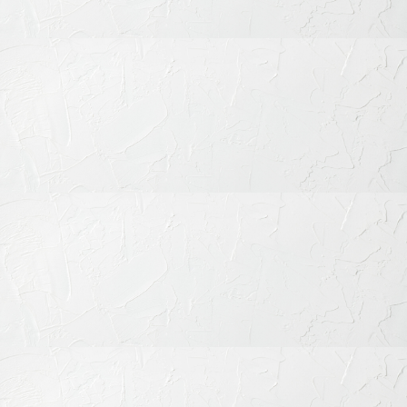
成人矯正においては、歯周病の有無や骨の状態、既存の補綴物
（被せ物など）、顎関節の状態などを総合的に評価する必要が
あります。当院では、CTやセファログラム、口腔内スキャナー
を用いた精密検査を実施し、科学的根拠に基づいた治療方針を
立案いたします。必要に応じて補綴・インプラント・歯周治療
と連携し、包括的な歯科医療を提供します。
矯正相談はお気軽に
「この歯並び、矯正した方がいいの？」「期間や費用が心配」
など、矯正に関するご相談は多岐にわたります。当院では、初
回のカウンセリングを通してお一人おひとりのご希望やご不安