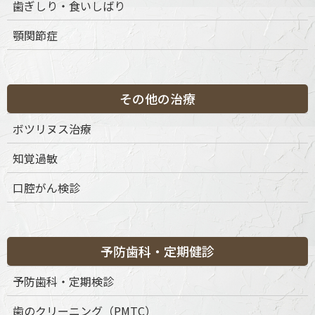
歯ぎしり・食いしばり
成人矯正がもたらすメリット
顎関節症
成人矯正は、見た目の改善だけでなく、機能面や健康面でも多
その他の治療
くの恩恵があります。たとえば、歯列が整うことで歯磨きしや
すくなり、むし歯や歯周病のリスクが軽減します。また、正し
ボツリヌス治療
いかみ合わせにより顎関節や咀嚼筋への負担が軽減され、肩こ
りや頭痛といった全身症状の改善にもつながることがありま
知覚過敏
す。さらに、加齢とともに歯の移動や咬耗によって乱れてきた
口腔がん検診
歯並びを再構築することで、長期的に歯の健康を守ることがで
きます。
予防歯科・定期健診
目的に応じた矯正治療の選択肢
予防歯科・定期検診
歯のクリーニング（PMTC）