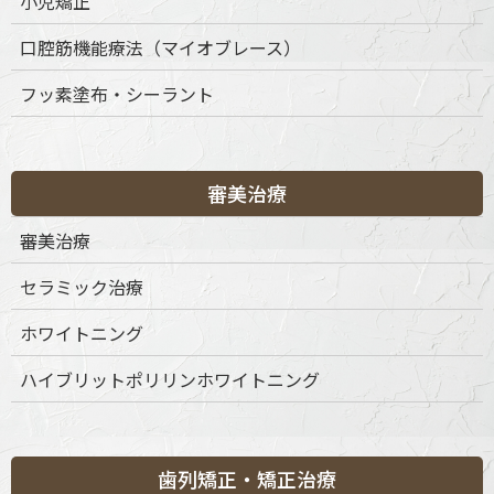
小児矯正
口腔筋機能療法（マイオブレース）
矯正治療は時間をかけて行う医療ですが、だからこそ「ど
の医院で、どのような診断を受けるか」が非常に重要で
フッ素塗布・シーラント
す。当院ではCTやセファログラムを用いた精密な検査・
診断を行い、患者さまにとって本当に必要な治療だけをご
提案します。噛み合わせや顎関節、将来のメンテナンスま
で見据えた「一歩先の矯正治療」を通して、皆さまのお口
審美治療
の健康を長期的にサポートいたします。
審美治療
セラミック治療
成人の方も歯列矯正を
ホワイトニング
ハイブリットポリリンホワイトニング
歯並びの改善は、見た目の美しさだけでなく、かみ合わせや発
音、咀嚼機能、さらには将来の歯の寿命にも大きく関わりま
歯列矯正・矯正治療
す。近年では、大人になってから矯正治療を始める方が増えて