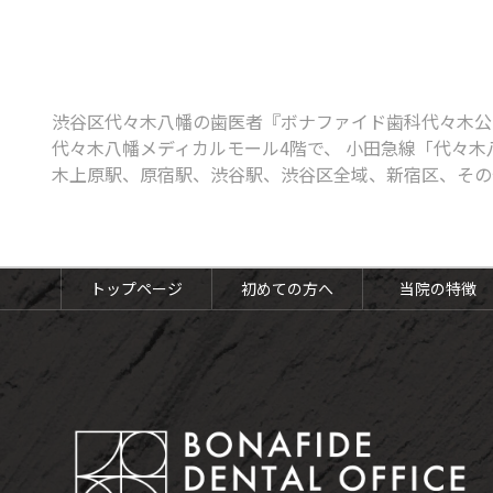
ボツリヌス治療
知覚過敏
口腔がん検診
渋谷区代々木八幡の歯医者『ボナファイド歯科代々木公
代々木八幡メディカルモール4階で、 小田急線「代々木
木上原駅、原宿駅、渋谷駅、渋谷区全域、新宿区、その
予防歯科・定期健診
予防歯科・定期検診
トップページ
初めての方へ
当院の特徴
歯のクリーニング（PMTC）