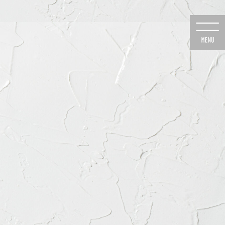
のご予約
24時間Web予約
6-8020
初診の方専用
医院のご案内
よくあるご質問
診療時間・道順