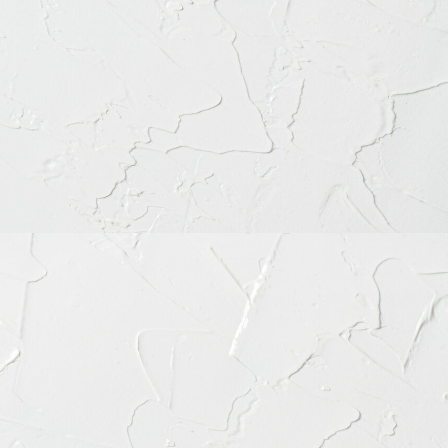
谷区富ケ谷1丁目51-4 代々木八幡メディカルモール4階
56-8020
ちらをクリック
月
火
水
木
金
土
日
祝
◎
◎
◎
◎
◎
◎
◎
◎
◎
◎
◎
◎
◎
◎
◎
◎