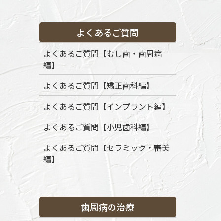
よくあるご質問
HOME
メディア
Woman putting occlusal splint in mouth on gre
よくあるご質問【むし歯・歯周病
編】
2022年11月26日
Woman putting occlusal splin
よくあるご質問【矯正歯科編】
background, closeup
よくあるご質問【インプラント編】
よくあるご質問【小児歯科編】
よくあるご質問【セラミック・審美
編】
歯周病の治療