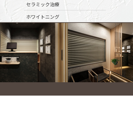
セラミック治療
ホワイトニング
ハイブリットポリリンホワイトニン
グ
歯列矯正・矯正治療
成人矯正（表側・裏側・部分）
マウスピース矯正（インビザライ
ン）
裏側矯正（リンガル矯正）
部分矯正