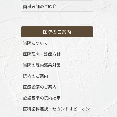
コ
ナ
歯科医師のご紹介
ン
ビ
テ
ゲ
ン
ー
渋谷区代々木八幡の歯医者「ボナファイド歯科代々木公園」
ツ
シ
医院のご案内
に
ョ
移
ン
トップページ
初めての方へ
当院の特徴
当院について
動
に
移
医院理念・診療方針
動
当院の院内感染対策
院内のご案内
医療設備のご案内
メディア
施設基準の院内掲示
医科歯科連携・セカンドオピニオン