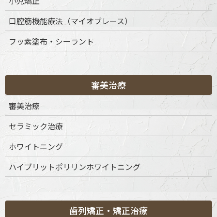
小児矯正
口腔筋機能療法（マイオブレース）
〒151-0063 東京都渋谷区富ケ谷1丁目51-4 代々木八幡メディカ
フッ素塗布・シーラント
ルモール4階
ご予約・お問合せ：
03-6456-8020
インターネット予約：
こちらをクリック
審美治療
診療時間
月
火
水
木
金
土
日
祝
審美治療
9:30-13:30
◎
◎
◎
◎
◎
◎
◎
◎
セラミック治療
15:00-19:00
◎
◎
◎
◎
◎
◎
◎
◎
※休診日：不定休
ホワイトニング
ハイブリットポリリンホワイトニング
歯列矯正・矯正治療