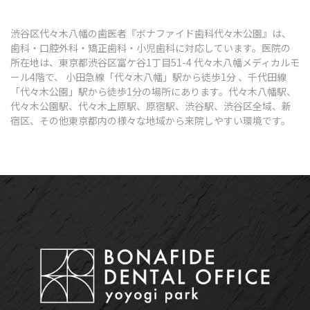
渋谷区代々木八幡の歯医者『ボナファイド歯科代々木公園』は、
歯科・口腔外科・矯正歯科・小児歯科に対応しています。医院の
所在地は、東京都渋谷区富ケ谷1丁目51-4 代々木八幡メディカルモ
ール4階で、 小田急線「代々木八幡」駅から徒歩1分 、千代田線
「代々木公園」駅から徒歩1分の場所にあります。代々木八幡駅、
代々木公園駅、代々木上原駅、原宿駅、渋谷駅、渋谷区全域、新
宿区、その他東京都内の様々な地域から来院しやすい環境です。