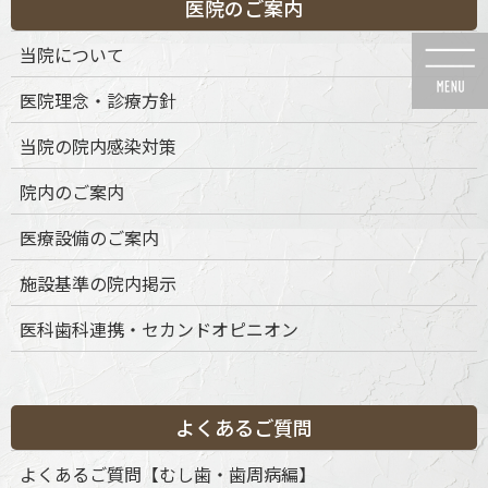
医院のご案内
コ
ナ
ン
ビ
当院について
テ
ゲ
ン
ー
医院理念・診療方針
ツ
シ
に
ョ
当院の院内感染対策
移
ン
動
に
News
院内のご案内
移
動
医療設備のご案内
施設基準の院内掲示
医科歯科連携・セカンドオピニオン
HOME
News
歯周組織再生療法
mdgin64
2022年11月15日
mdgin64
よくあるご質問
よくあるご質問【むし歯・歯周病編】