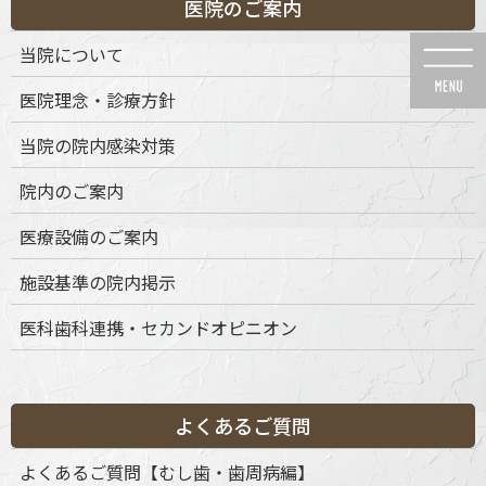
医院のご案内
コ
ナ
ン
ビ
当院について
テ
ゲ
ン
ー
医院理念・診療方針
ツ
シ
に
ョ
当院の院内感染対策
移
ン
動
に
メディア
院内のご案内
移
動
医療設備のご案内
施設基準の院内掲示
医科歯科連携・セカンドオピニオン
HOME
メディア
OPEN98_アートボード 1
2025年8月7日
OPEN98_アートボード 1
よくあるご質問
よくあるご質問【むし歯・歯周病編】