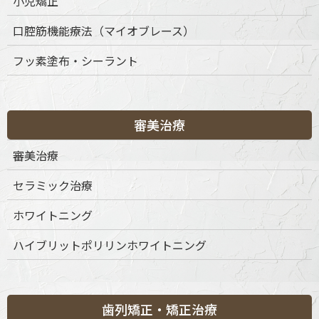
小児矯正
9:30-13:30
◎
◎
◎
◎
◎
◎
◎
◎
15:00-19:00
◎
◎
◎
◎
◎
◎
◎
◎
口腔筋機能療法（マイオブレース）
※休診日：不定休
フッ素塗布・シーラント
審美治療
審美治療
セラミック治療
ホワイトニング
ハイブリットポリリンホワイトニング
歯列矯正・矯正治療