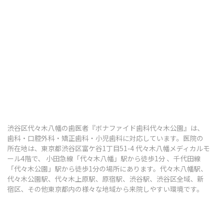
歯ぎしり・食いしばり
顎関節症
その他の治療
ボツリヌス治療
知覚過敏
渋谷区代々木八幡の歯医者『ボナファイド歯科代々木公園』は、
口腔がん検診
歯科・口腔外科・矯正歯科・小児歯科に対応しています。医院の
所在地は、東京都渋谷区富ケ谷1丁目51-4 代々木八幡メディカルモ
ール4階で、 小田急線「代々木八幡」駅から徒歩1分 、千代田線
「代々木公園」駅から徒歩1分の場所にあります。代々木八幡駅、
予防歯科・定期健診
代々木公園駅、代々木上原駅、原宿駅、渋谷駅、渋谷区全域、新
宿区、その他東京都内の様々な地域から来院しやすい環境です。
予防歯科・定期検診
歯のクリーニング（PMTC）