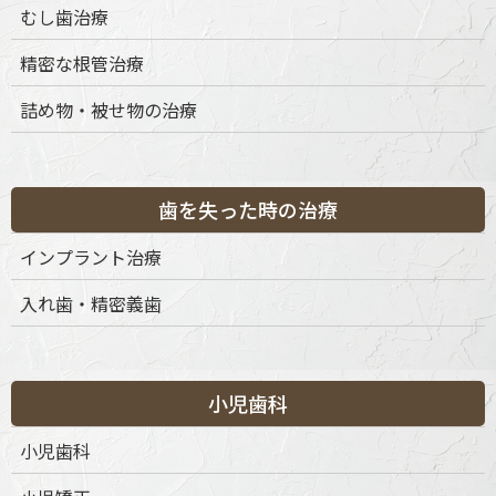
むし歯治療
精密な根管治療
詰め物・被せ物の治療
歯を失った時の治療
インプラント治療
入れ歯・精密義歯
〒151-0063 東京都渋谷区富ケ谷1丁目51-4 代々木八幡メディカ
ルモール4階
ご予約・お問合せ：
03-6456-8020
小児歯科
インターネット予約：
こちらをクリック
小児歯科
診療時間
月
火
水
木
金
土
日
祝