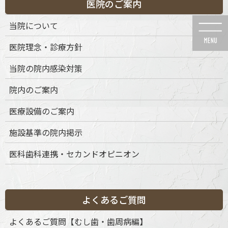
医院のご案内
コ
ナ
ン
ビ
当院について
テ
ゲ
ン
ー
医院理念・診療方針
ツ
シ
に
ョ
当院の院内感染対策
移
ン
動
に
メディア
院内のご案内
移
動
医療設備のご案内
施設基準の院内掲示
医科歯科連携・セカンドオピニオン
HOME
メディア
name_アートボード 1-04
2025年8月8日
name_アートボード 1-04
よくあるご質問
よくあるご質問【むし歯・歯周病編】