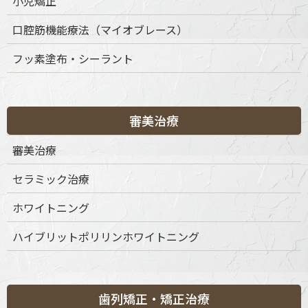
小児矯正
15:00-19:00
◎
◎
◎
◎
◎
◎
◎
◎
口腔筋機能療法（マイオブレース）
※休診日：不定休
フッ素塗布・シーラント
審美治療
審美治療
セラミック治療
ホワイトニング
ハイブリットポリリンホワイトニング
歯列矯正・矯正治療