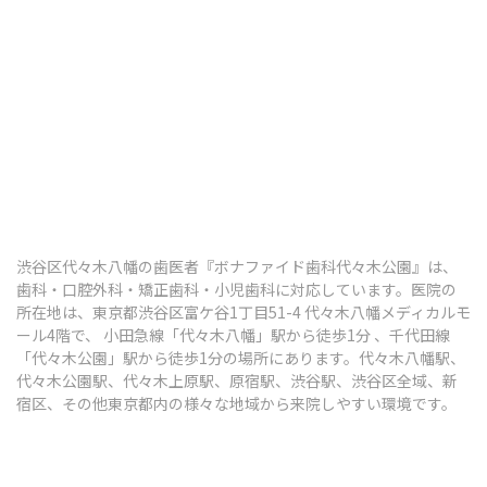
歯ぎしり・食いしばり
顎関節症
その他の治療
ボツリヌス治療
知覚過敏
渋谷区代々木八幡の歯医者『ボナファイド歯科代々木公園』は、
口腔がん検診
歯科・口腔外科・矯正歯科・小児歯科に対応しています。医院の
所在地は、東京都渋谷区富ケ谷1丁目51-4 代々木八幡メディカルモ
ール4階で、 小田急線「代々木八幡」駅から徒歩1分 、千代田線
「代々木公園」駅から徒歩1分の場所にあります。代々木八幡駅、
代々木公園駅、代々木上原駅、原宿駅、渋谷駅、渋谷区全域、新
予防歯科・定期健診
宿区、その他東京都内の様々な地域から来院しやすい環境です。
予防歯科・定期検診
歯のクリーニング（PMTC）