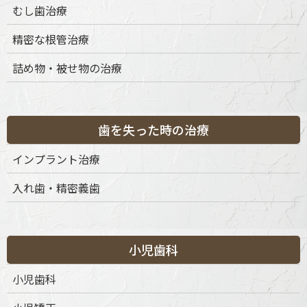
むし歯治療
精密な根管治療
詰め物・被せ物の治療
歯を失った時の治療
インプラント治療
入れ歯・精密義歯
〒151-0063 東京都渋谷区富ケ谷1丁目51-4 代々木八幡メディカ
ルモール4階
ご予約・お問合せ：
03-6456-8020
インターネット予約：
こちらをクリック
小児歯科
小児歯科
診療時間
月
火
水
木
金
土
日
祝
9:30-13:30
◎
◎
◎
◎
◎
◎
◎
◎