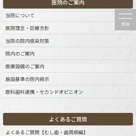
医院のご案内
コ
ナ
ン
ビ
当院について
テ
ゲ
ン
ー
医院理念・診療方針
ツ
シ
に
ョ
当院の院内感染対策
移
ン
動
に
News
院内のご案内
移
動
医療設備のご案内
施設基準の院内掲示
医科歯科連携・セカンドオピニオン
HOME
News
部分矯正
mtm-ortho
2025年8月13日
mtm-ortho
よくあるご質問
よくあるご質問【むし歯・歯周病編】