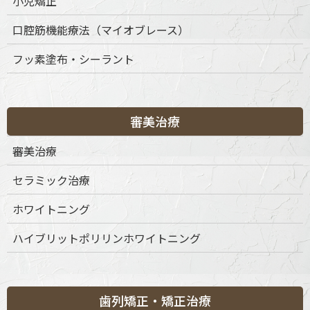
小児矯正
口腔筋機能療法（マイオブレース）
〒151-0063 東京都渋谷区富ケ谷1丁目51-4 代々木八幡メディカ
フッ素塗布・シーラント
ルモール4階
ご予約・お問合せ：
03-6456-8020
インターネット予約：
こちらをクリック
審美治療
診療時間
月
火
水
木
金
土
日
祝
審美治療
9:30-13:30
◎
◎
◎
◎
◎
◎
◎
◎
セラミック治療
15:00-19:00
◎
◎
◎
◎
◎
◎
◎
◎
※休診日：不定休
ホワイトニング
ハイブリットポリリンホワイトニング
歯列矯正・矯正治療