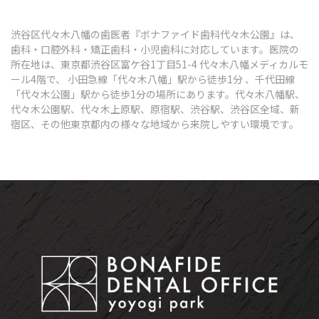
渋谷区代々木八幡の歯医者『ボナファイド歯科代々木公園』は、
歯科・口腔外科・矯正歯科・小児歯科に対応しています。医院の
所在地は、東京都渋谷区富ケ谷1丁目51-4 代々木八幡メディカルモ
ール4階で、 小田急線「代々木八幡」駅から徒歩1分 、千代田線
「代々木公園」駅から徒歩1分の場所にあります。代々木八幡駅、
代々木公園駅、代々木上原駅、原宿駅、渋谷駅、渋谷区全域、新
宿区、その他東京都内の様々な地域から来院しやすい環境です。