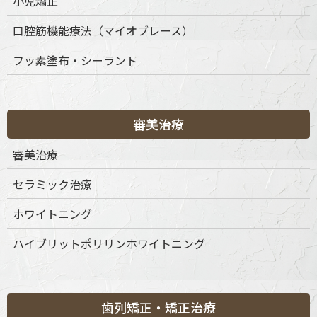
小児矯正
口腔筋機能療法（マイオブレース）
診療時間
月
火
水
木
金
土
日
祝
フッ素塗布・シーラント
9:30-13:30
◎
◎
◎
◎
◎
◎
◎
◎
15:00-19:00
◎
◎
◎
◎
◎
◎
◎
◎
※休診日：不定休
審美治療
審美治療
セラミック治療
ホワイトニング
ハイブリットポリリンホワイトニング
歯列矯正・矯正治療