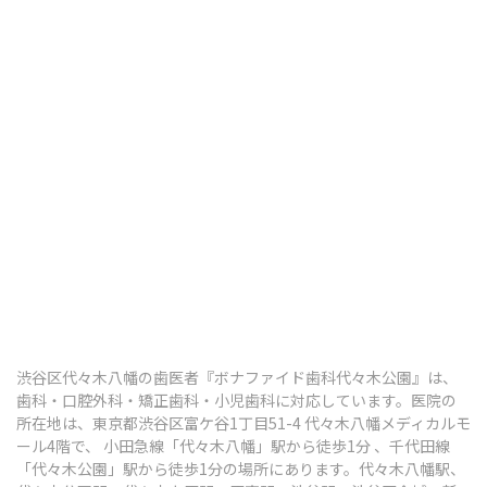
歯ぎしり・食いしばり
顎関節症
その他の治療
ボツリヌス治療
知覚過敏
口腔がん検診
渋谷区代々木八幡の歯医者『ボナファイド歯科代々木公園』は、
予防歯科・定期健診
歯科・口腔外科・矯正歯科・小児歯科に対応しています。医院の
所在地は、東京都渋谷区富ケ谷1丁目51-4 代々木八幡メディカルモ
予防歯科・定期検診
ール4階で、 小田急線「代々木八幡」駅から徒歩1分 、千代田線
「代々木公園」駅から徒歩1分の場所にあります。代々木八幡駅、
歯のクリーニング（PMTC）