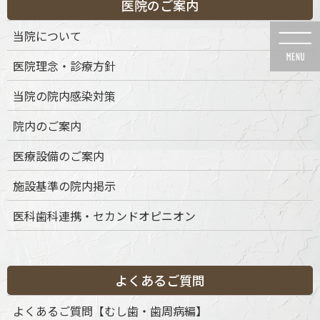
医院のご案内
コ
ナ
ン
ビ
当院について
テ
ゲ
ン
ー
医院理念・診療方針
ツ
シ
に
ョ
当院の院内感染対策
移
ン
動
に
メディア
院内のご案内
移
動
医療設備のご案内
施設基準の院内掲示
医科歯科連携・セカンドオピニオン
HOME
メディア
microscope2
2025年9月9日
microscope2
よくあるご質問
よくあるご質問【むし歯・歯周病編】