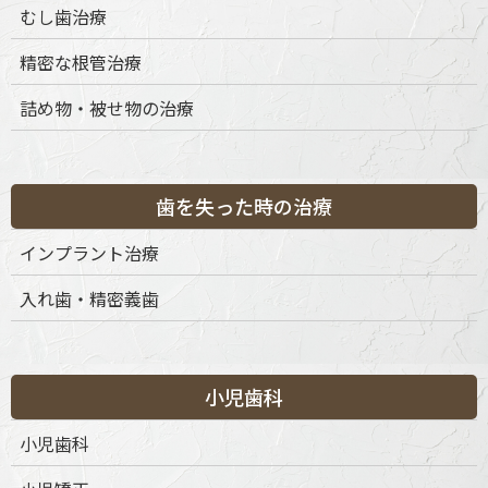
むし歯治療
精密な根管治療
詰め物・被せ物の治療
歯を失った時の治療
インプラント治療
入れ歯・精密義歯
小児歯科
〒151-0063 東京都渋谷区富ケ谷1丁目51-4 代々木八幡メディカ
ルモール4階
小児歯科
ご予約・お問合せ：
03-6456-8020
インターネット予約：
こちらをクリック