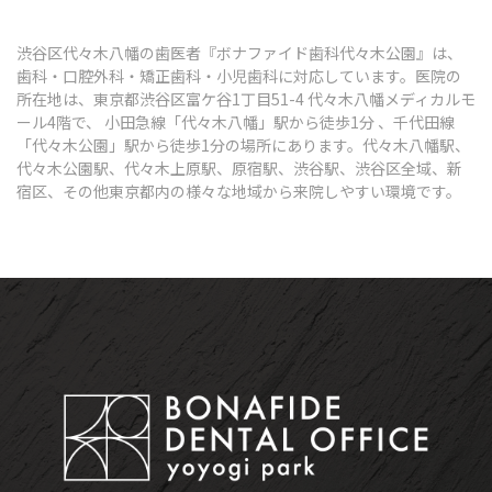
渋谷区代々木八幡の歯医者『ボナファイド歯科代々木公園』は、
歯科・口腔外科・矯正歯科・小児歯科に対応しています。医院の
所在地は、東京都渋谷区富ケ谷1丁目51-4 代々木八幡メディカルモ
ール4階で、 小田急線「代々木八幡」駅から徒歩1分 、千代田線
「代々木公園」駅から徒歩1分の場所にあります。代々木八幡駅、
代々木公園駅、代々木上原駅、原宿駅、渋谷駅、渋谷区全域、新
宿区、その他東京都内の様々な地域から来院しやすい環境です。