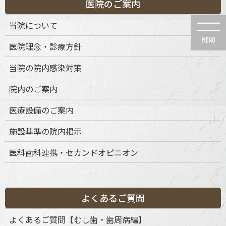
医院のご案内
コ
ナ
ン
ビ
当院について
テ
ゲ
ン
ー
医院理念・診療方針
ツ
シ
に
ョ
当院の院内感染対策
移
ン
動
に
News
院内のご案内
移
動
医療設備のご案内
施設基準の院内掲示
医科歯科連携・セカンドオピニオン
HOME
News
予防歯科・定期検診
peri2
2020年8月2日
peri2
よくあるご質問
よくあるご質問【むし歯・歯周病編】