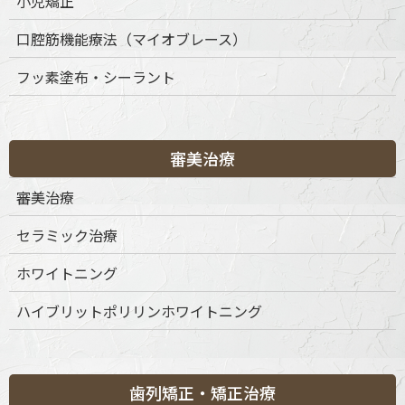
小児矯正
口腔筋機能療法（マイオブレース）
〒151-0063 東京都渋谷区富ケ谷1丁目51-4 代々木八幡メディカ
フッ素塗布・シーラント
ルモール4階
ご予約・お問合せ：
03-6456-8020
インターネット予約：
こちらをクリック
審美治療
診療時間
月
火
水
木
金
土
日
祝
審美治療
9:30-13:30
◎
◎
◎
◎
◎
◎
◎
◎
セラミック治療
15:00-19:00
◎
◎
◎
◎
◎
◎
◎
◎
※休診日：不定休
ホワイトニング
ハイブリットポリリンホワイトニング
歯列矯正・矯正治療