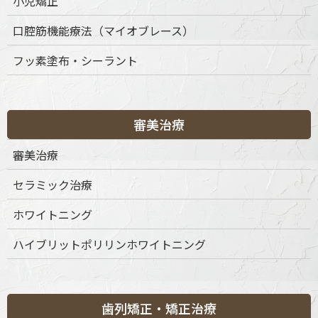
小児矯正
口腔筋機能療法（マイオブレース）
〒151-0063 東京都渋谷区富ケ谷1丁目51-4 代々木八幡メディカ
フッ素塗布・シーラント
ルモール4階
ご予約・お問合せ：
03-6456-8020
インターネット予約：
こちらをクリック
審美治療
診療時間
月
火
水
木
金
土
日
祝
審美治療
9:30-13:30
◎
◎
◎
◎
◎
◎
◎
◎
セラミック治療
15:00-19:00
◎
◎
◎
◎
◎
◎
◎
◎
※休診日：不定休
ホワイトニング
ハイブリットポリリンホワイトニング
歯列矯正・矯正治療