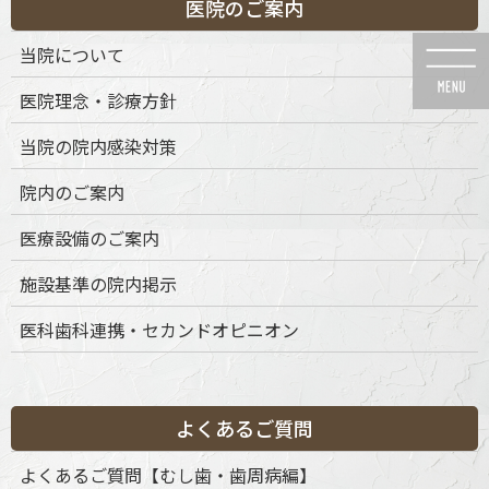
医院のご案内
コ
ナ
ン
ビ
当院について
テ
ゲ
ン
ー
医院理念・診療方針
ツ
シ
に
ョ
当院の院内感染対策
移
ン
動
に
News
院内のご案内
移
動
医療設備のご案内
施設基準の院内掲示
医科歯科連携・セカンドオピニオン
HOME
News
予防歯科・定期検診
Ultrasonic teeth cleaning
2020年8月2日
Ultrasonic teeth cleaning
よくあるご質問
よくあるご質問【むし歯・歯周病編】