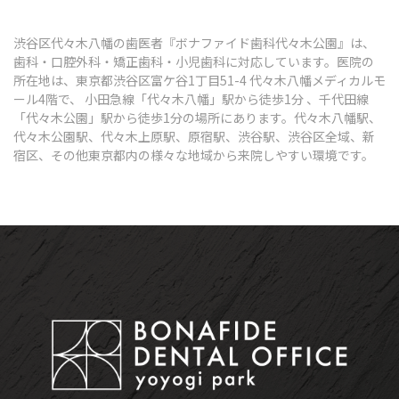
渋谷区代々木八幡の歯医者『ボナファイド歯科代々木公園』は、
歯科・口腔外科・矯正歯科・小児歯科に対応しています。医院の
所在地は、東京都渋谷区富ケ谷1丁目51-4 代々木八幡メディカルモ
ール4階で、 小田急線「代々木八幡」駅から徒歩1分 、千代田線
「代々木公園」駅から徒歩1分の場所にあります。代々木八幡駅、
代々木公園駅、代々木上原駅、原宿駅、渋谷駅、渋谷区全域、新
宿区、その他東京都内の様々な地域から来院しやすい環境です。