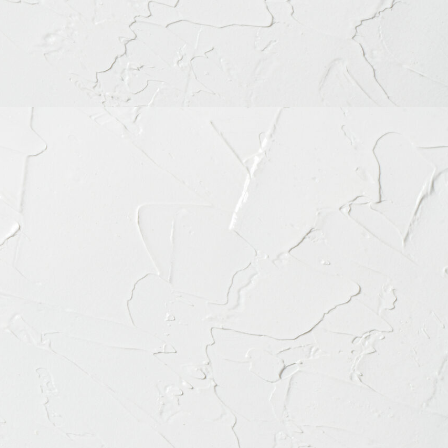
カテゴリー
カ
テ
ゴ
リ
ー