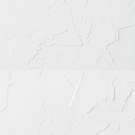
谷区富ケ谷1丁目51-4 代々木八幡メディカルモール4階
56-8020
ちらをクリック
月
火
水
木
金
土
日
祝
◎
◎
◎
◎
◎
◎
◎
◎
◎
◎
◎
◎
◎
◎
◎
◎