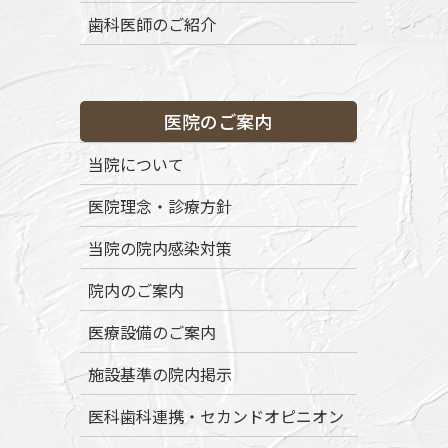
コ
ナ
歯科医師のご紹介
ン
ビ
テ
ゲ
ン
ー
渋谷区代々木八幡の歯医者「ボナファイド歯科代々木公園」
ツ
シ
医院のご案内
に
ョ
移
ン
トップページ
初めての方へ
当院の特徴
当院について
動
に
移
医院理念・診療方針
動
当院の院内感染対策
院内のご案内
医療設備のご案内
News
施設基準の院内掲示
医科歯科連携・セカンドオピニオン