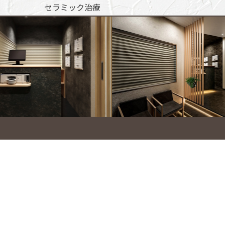
セラミック治療
ホワイトニング
ハイブリットポリリンホワイトニン
グ
歯列矯正・矯正治療
成人矯正（表側・裏側・部分）
マウスピース矯正（インビザライ
ン）
裏側矯正（リンガル矯正）
部分矯正