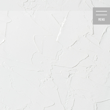
のご予約
24時間Web予約
6-8020
初診の方専用
医院のご案内
よくあるご質問
診療時間・道順