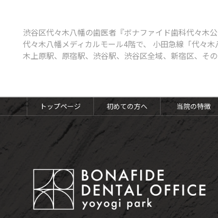
ボツリヌス治療
知覚過敏
渋谷区代々木八幡の歯医者『ボナファイド歯科代々木公
口腔がん検診
代々木八幡メディカルモール4階で、 小田急線「代々木
木上原駅、原宿駅、渋谷駅、渋谷区全域、新宿区、その
予防歯科・定期健診
トップページ
初めての方へ
当院の特徴
予防歯科・定期検診
歯のクリーニング（PMTC）