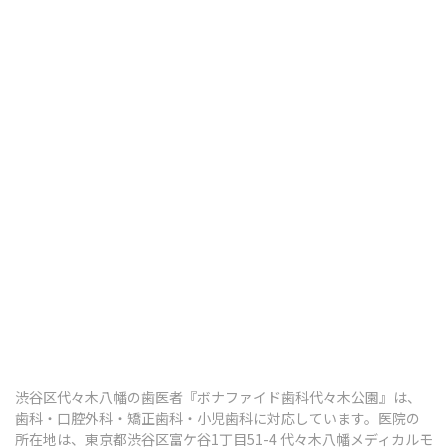
歯ぎしり・食いしばり
顎関節症
その他の治療
ボツリヌス治療
知覚過敏
口腔がん検診
予防歯科・定期健診
渋谷区代々木八幡の歯医者『ボナファイド歯科代々木公園』は、
予防歯科・定期検診
歯科・口腔外科・矯正歯科・小児歯科に対応しています。医院の
所在地は、東京都渋谷区富ケ谷1丁目51-4 代々木八幡メディカルモ
歯のクリーニング（PMTC）