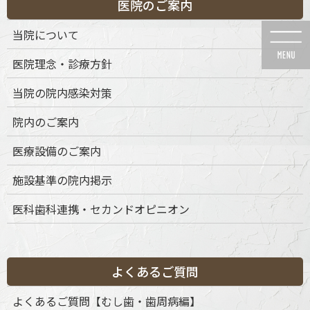
医院のご案内
コ
ナ
ン
ビ
当院について
テ
ゲ
ン
ー
医院理念・診療方針
ツ
シ
に
ョ
当院の院内感染対策
移
ン
動
に
メディア
院内のご案内
移
動
医療設備のご案内
施設基準の院内掲示
医科歯科連携・セカンドオピニオン
HOME
メディア
jyunbi-1
2022年11月29日
jyunbi-1
よくあるご質問
よくあるご質問【むし歯・歯周病編】