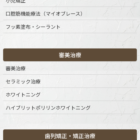
小児矯正
ルモール4階
ご予約・お問合せ：
03-6456-8020
口腔筋機能療法（マイオブレース）
インターネット予約：
こちらをクリック
フッ素塗布・シーラント
診療時間
月
火
水
木
金
土
日
祝
9:30-13:30
◎
◎
◎
◎
◎
◎
◎
◎
15:00-19:00
◎
◎
◎
◎
◎
◎
◎
◎
審美治療
※休診日：不定休
審美治療
セラミック治療
ホワイトニング
ハイブリットポリリンホワイトニング
歯列矯正・矯正治療