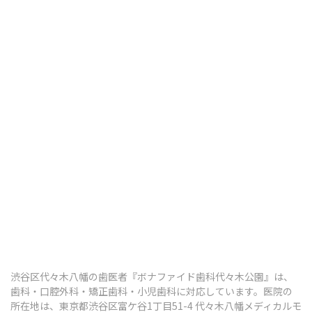
歯ぎしり・食いしばり
顎関節症
その他の治療
ボツリヌス治療
知覚過敏
口腔がん検診
予防歯科・定期健診
渋谷区代々木八幡の歯医者『ボナファイド歯科代々木公園』は、
予防歯科・定期検診
歯科・口腔外科・矯正歯科・小児歯科に対応しています。医院の
所在地は、東京都渋谷区富ケ谷1丁目51-4 代々木八幡メディカルモ
歯のクリーニング（PMTC）