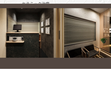
セラミック治療
ホワイトニング
ハイブリットポリリンホワイトニン
グ
歯列矯正・矯正治療
成人矯正（表側・裏側・部分）
マウスピース矯正（インビザライ
ン）
裏側矯正（リンガル矯正）
部分矯正