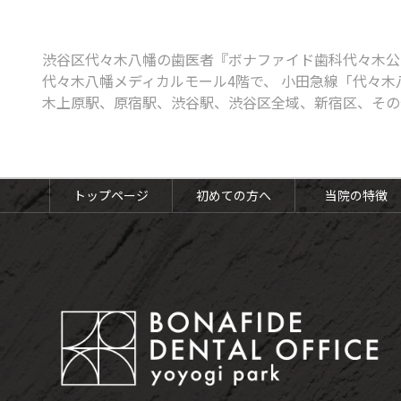
ボツリヌス治療
知覚過敏
渋谷区代々木八幡の歯医者『ボナファイド歯科代々木公
口腔がん検診
代々木八幡メディカルモール4階で、 小田急線「代々木
木上原駅、原宿駅、渋谷駅、渋谷区全域、新宿区、その
予防歯科・定期健診
トップページ
初めての方へ
当院の特徴
予防歯科・定期検診
歯のクリーニング（PMTC）