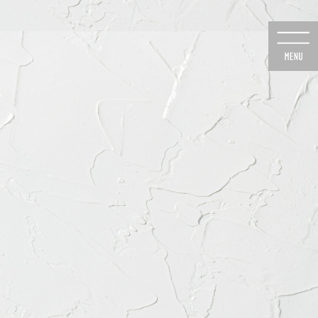
のご予約
24時間Web予約
6-8020
初診の方専用
医院のご案内
よくあるご質問
診療時間・道順