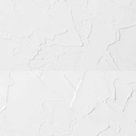
谷区富ケ谷1丁目51-4 代々木八幡メディカルモール4階
56-8020
ちらをクリック
月
火
水
木
金
土
日
祝
◎
◎
◎
◎
◎
◎
◎
◎
◎
◎
◎
◎
◎
◎
◎
◎