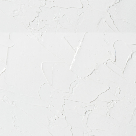
カテゴリー
カ
テ
ゴ
リ
ー