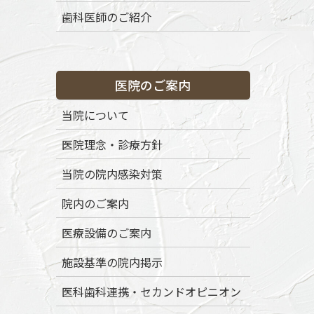
コ
ナ
歯科医師のご紹介
ン
ビ
テ
ゲ
ン
ー
渋谷区代々木八幡の歯医者「ボナファイド歯科代々木公園」
ツ
シ
医院のご案内
に
ョ
移
ン
トップページ
初めての方へ
当院の特徴
当院について
動
に
移
医院理念・診療方針
動
当院の院内感染対策
院内のご案内
医療設備のご案内
News
施設基準の院内掲示
医科歯科連携・セカンドオピニオン