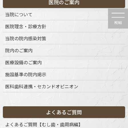
医院のご案内
コ
ナ
ン
ビ
当院について
テ
ゲ
ン
ー
医院理念・診療方針
ツ
シ
に
ョ
当院の院内感染対策
移
ン
動
に
News
院内のご案内
移
動
医療設備のご案内
施設基準の院内掲示
医科歯科連携・セカンドオピニオン
HOME
News
インプラント治療
jyunbi
2022年9月11日
jyunbi
よくあるご質問
よくあるご質問【むし歯・歯周病編】