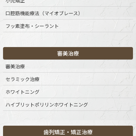
小児矯正
口腔筋機能療法（マイオブレース）
〒151-0063 東京都渋谷区富ケ谷1丁目51-4 代々木八幡メディカ
フッ素塗布・シーラント
ルモール4階
ご予約・お問合せ：
03-6456-8020
インターネット予約：
こちらをクリック
審美治療
診療時間
月
火
水
木
金
土
日
祝
審美治療
9:30-13:30
◎
◎
◎
◎
◎
◎
◎
◎
セラミック治療
15:00-19:00
◎
◎
◎
◎
◎
◎
◎
◎
※休診日：不定休
ホワイトニング
ハイブリットポリリンホワイトニング
歯列矯正・矯正治療