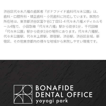
渋谷区代々木八幡の歯医者『ボナファイド歯科代々木公園』は、
歯科・口腔外科・矯正歯科・小児歯科に対応しています。医院の
所在地は、東京都渋谷区富ケ谷1丁目51-4 代々木八幡メディカルモ
ール4階で、 小田急線「代々木八幡」駅から徒歩1分 、千代田線
「代々木公園」駅から徒歩1分の場所にあります。代々木八幡駅、
代々木公園駅、代々木上原駅、原宿駅、渋谷駅、渋谷区全域、新
宿区、その他東京都内の様々な地域から来院しやすい環境です。