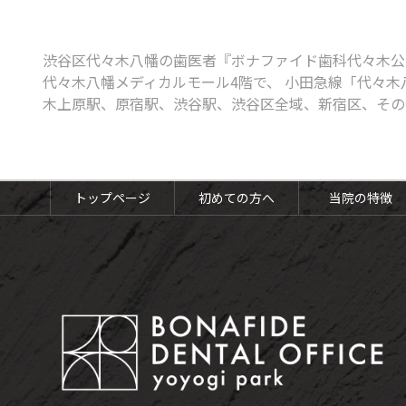
ボツリヌス治療
知覚過敏
渋谷区代々木八幡の歯医者『ボナファイド歯科代々木公
口腔がん検診
代々木八幡メディカルモール4階で、 小田急線「代々木
木上原駅、原宿駅、渋谷駅、渋谷区全域、新宿区、その
予防歯科・定期健診
トップページ
初めての方へ
当院の特徴
予防歯科・定期検診
歯のクリーニング（PMTC）