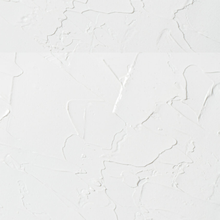
カテゴリー
カ
テ
ゴ
リ
ー