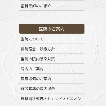
コ
ナ
歯科医師のご紹介
ン
ビ
テ
ゲ
ン
ー
渋谷区代々木八幡の歯医者「ボナファイド歯科代々木公園」
ツ
シ
医院のご案内
に
ョ
移
ン
トップページ
初めての方へ
当院の特徴
当院について
動
に
移
医院理念・診療方針
動
当院の院内感染対策
院内のご案内
医療設備のご案内
News
施設基準の院内掲示
医科歯科連携・セカンドオピニオン