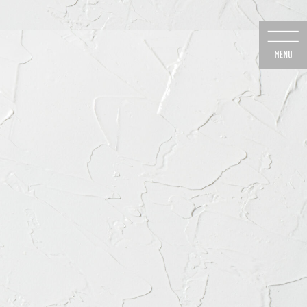
のご予約
24時間Web予約
6-8020
初診の方専用
医院のご案内
よくあるご質問
診療時間・道順