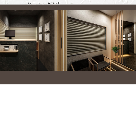
セラミック治療
ホワイトニング
ハイブリットポリリンホワイトニン
グ
歯列矯正・矯正治療
成人矯正（表側・裏側・部分）
マウスピース矯正（インビザライ
ン）
裏側矯正（リンガル矯正）
部分矯正