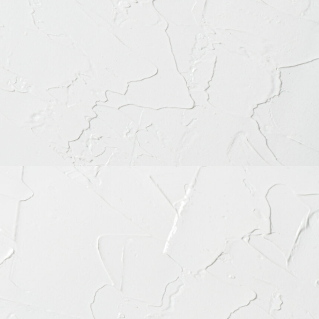
谷区富ケ谷1丁目51-4 代々木八幡メディカルモール4階
56-8020
ちらをクリック
月
火
水
木
金
土
日
祝
◎
◎
◎
◎
◎
◎
◎
◎
◎
◎
◎
◎
◎
◎
◎
◎