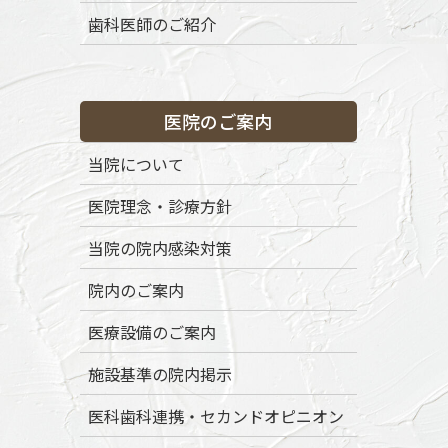
コ
ナ
歯科医師のご紹介
ン
ビ
テ
ゲ
ン
ー
渋谷区代々木八幡の歯医者「ボナファイド歯科代々木公園」
ツ
シ
医院のご案内
に
ョ
移
ン
トップページ
初めての方へ
当院の特徴
当院について
動
に
移
医院理念・診療方針
動
当院の院内感染対策
院内のご案内
医療設備のご案内
メディア
施設基準の院内掲示
医科歯科連携・セカンドオピニオン