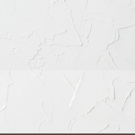
谷区富ケ谷1丁目51-4 代々木八幡メディカルモール4階
56-8020
ちらをクリック
月
火
水
木
金
土
日
祝
◎
◎
◎
◎
◎
◎
◎
◎
◎
◎
◎
◎
◎
◎
◎
◎