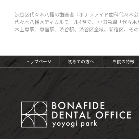
ボツリヌス治療
渋谷区代々木八幡の歯医者『ボナファイド歯科代々木公
知覚過敏
代々木八幡メディカルモール4階で、 小田急線「代々木
口腔がん検診
木上原駅、原宿駅、渋谷駅、渋谷区全域、新宿区、その
予防歯科・定期健診
トップページ
初めての方へ
当院の特徴
予防歯科・定期検診
歯のクリーニング（PMTC）