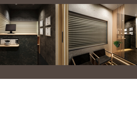
セラミック治療
ホワイトニング
ハイブリットポリリンホワイトニン
グ
歯列矯正・矯正治療
成人矯正（表側・裏側・部分）
マウスピース矯正（インビザライ
ン）
裏側矯正（リンガル矯正）
部分矯正