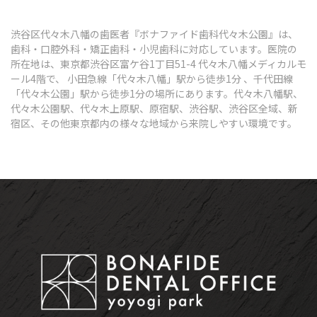
渋谷区代々木八幡の歯医者『ボナファイド歯科代々木公園』は、
歯科・口腔外科・矯正歯科・小児歯科に対応しています。医院の
所在地は、東京都渋谷区富ケ谷1丁目51-4 代々木八幡メディカルモ
ール4階で、 小田急線「代々木八幡」駅から徒歩1分 、千代田線
「代々木公園」駅から徒歩1分の場所にあります。代々木八幡駅、
代々木公園駅、代々木上原駅、原宿駅、渋谷駅、渋谷区全域、新
宿区、その他東京都内の様々な地域から来院しやすい環境です。