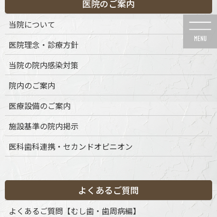
医院のご案内
コ
ナ
ン
ビ
当院について
テ
ゲ
ン
ー
医院理念・診療方針
ツ
シ
に
ョ
当院の院内感染対策
移
ン
動
に
News
院内のご案内
移
動
医療設備のご案内
施設基準の院内掲示
医科歯科連携・セカンドオピニオン
HOME
News
医療設備のご案内
afpm
2025年8月8日
afpm
よくあるご質問
よくあるご質問【むし歯・歯周病編】