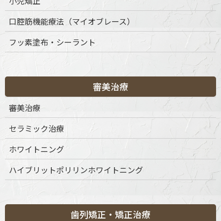
小児矯正
口腔筋機能療法（マイオブレース）
〒151-0063 東京都渋谷区富ケ谷1丁目51-4 代々木八幡メディカ
フッ素塗布・シーラント
ルモール4階
ご予約・お問合せ：
03-6456-8020
インターネット予約：
こちらをクリック
審美治療
診療時間
月
火
水
木
金
土
日
祝
審美治療
9:30-13:30
◎
◎
◎
◎
◎
◎
◎
◎
セラミック治療
15:00-19:00
◎
◎
◎
◎
◎
◎
◎
◎
※休診日：不定休
ホワイトニング
ハイブリットポリリンホワイトニング
歯列矯正・矯正治療