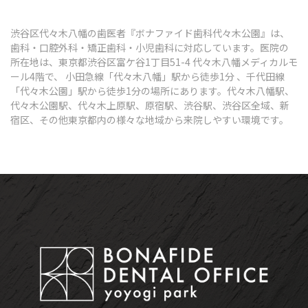
渋谷区代々木八幡の歯医者『ボナファイド歯科代々木公園』は、
歯科・口腔外科・矯正歯科・小児歯科に対応しています。医院の
所在地は、東京都渋谷区富ケ谷1丁目51-4 代々木八幡メディカルモ
ール4階で、 小田急線「代々木八幡」駅から徒歩1分 、千代田線
「代々木公園」駅から徒歩1分の場所にあります。代々木八幡駅、
代々木公園駅、代々木上原駅、原宿駅、渋谷駅、渋谷区全域、新
宿区、その他東京都内の様々な地域から来院しやすい環境です。