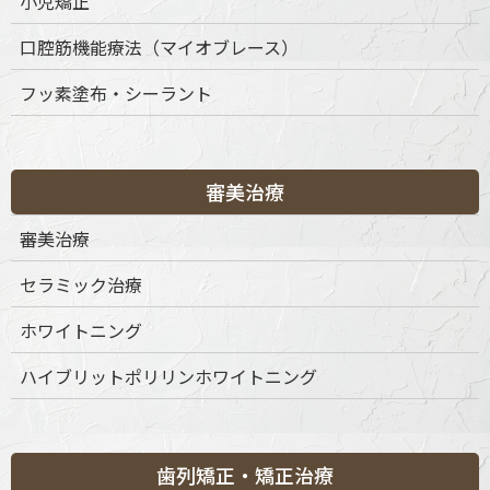
小児矯正
口腔筋機能療法（マイオブレース）
〒151-0063 東京都渋谷区富ケ谷1丁目51-4 代々木八幡メディカ
フッ素塗布・シーラント
ルモール4階
ご予約・お問合せ：
03-6456-8020
インターネット予約：
こちらをクリック
審美治療
診療時間
月
火
水
木
金
土
日
祝
審美治療
9:30-13:30
◎
◎
◎
◎
◎
◎
◎
◎
セラミック治療
15:00-19:00
◎
◎
◎
◎
◎
◎
◎
◎
※休診日：不定休
ホワイトニング
ハイブリットポリリンホワイトニング
歯列矯正・矯正治療