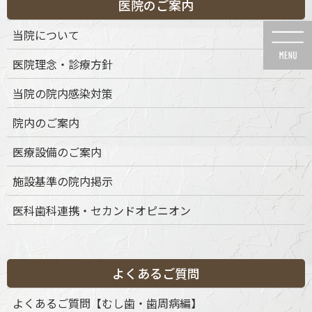
医院のご案内
コ
ナ
ン
ビ
当院について
テ
ゲ
ン
ー
医院理念・診療方針
ツ
シ
に
ョ
当院の院内感染対策
移
ン
動
に
News
院内のご案内
移
動
医療設備のご案内
施設基準の院内掲示
医科歯科連携・セカンドオピニオン
HOME
News
精密な根管治療
endo
2025年8月5日
endo
よくあるご質問
よくあるご質問【むし歯・歯周病編】