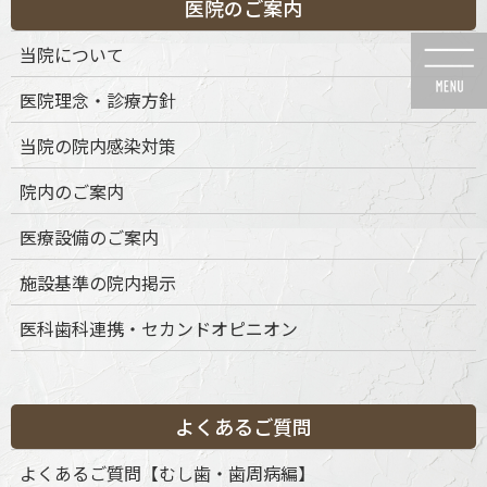
医院のご案内
コ
ナ
ン
ビ
当院について
テ
ゲ
ン
ー
医院理念・診療方針
ツ
シ
に
ョ
当院の院内感染対策
移
ン
動
に
News
院内のご案内
移
動
医療設備のご案内
施設基準の院内掲示
医科歯科連携・セカンドオピニオン
HOME
News
院内のご案内
itr5dp-64
2022年11月26日
itr5dp-64
よくあるご質問
よくあるご質問【むし歯・歯周病編】