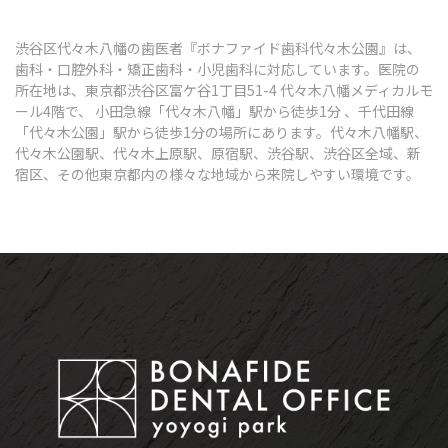
渋谷区代々木八幡の歯医者『ボナファイド歯科代々木公園』は、
歯科・口腔外科・矯正歯科・小児歯科に対応しています。医院の
所在地は、東京都渋谷区富ケ谷1丁目51-4 代々木八幡メディカルモ
ール4階で、 小田急線「代々木八幡」駅から徒歩1分 、千代田線
「代々木公園」駅から徒歩1分の場所にあります。代々木八幡駅、
代々木公園駅、代々木上原駅、原宿駅、渋谷駅、渋谷区全域、新
宿区、その他東京都内の様々な地域から来院しやすい環境です。