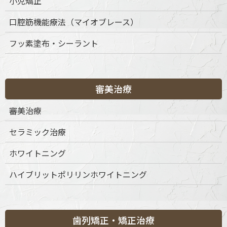
小児矯正
口腔筋機能療法（マイオブレース）
〒151-0063 東京都渋谷区富ケ谷1丁目51-4 代々木八幡メディカ
フッ素塗布・シーラント
ルモール4階
ご予約・お問合せ：
03-6456-8020
インターネット予約：
こちらをクリック
審美治療
診療時間
月
火
水
木
金
土
日
祝
審美治療
9:30-13:30
◎
◎
◎
◎
◎
◎
◎
◎
セラミック治療
15:00-19:00
◎
◎
◎
◎
◎
◎
◎
◎
※休診日：不定休
ホワイトニング
ハイブリットポリリンホワイトニング
歯列矯正・矯正治療