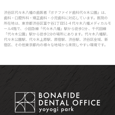
渋谷区代々木八幡の歯医者『ボナファイド歯科代々木公園』は、
歯科・口腔外科・矯正歯科・小児歯科に対応しています。医院の
所在地は、東京都渋谷区富ケ谷1丁目51-4 代々木八幡メディカルモ
ール4階で、 小田急線「代々木八幡」駅から徒歩1分 、千代田線
「代々木公園」駅から徒歩1分の場所にあります。代々木八幡駅、
代々木公園駅、代々木上原駅、原宿駅、渋谷駅、渋谷区全域、新
宿区、その他東京都内の様々な地域から来院しやすい環境です。