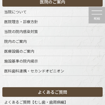
医院のご案内
コ
ナ
ン
ビ
当院について
テ
ゲ
ン
ー
医院理念・診療方針
ツ
シ
に
ョ
当院の院内感染対策
移
ン
動
に
News
院内のご案内
移
動
医療設備のご案内
施設基準の院内掲示
医科歯科連携・セカンドオピニオン
HOME
News
院内のご案内
it15001500 – d
2022年9月15日
it15001500 – d
よくあるご質問
よくあるご質問【むし歯・歯周病編】