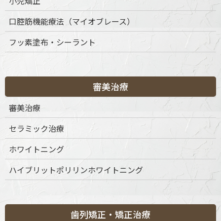
小児矯正
口腔筋機能療法（マイオブレース）
〒151-0063 東京都渋谷区富ケ谷1丁目51-4 代々木八幡メディカ
フッ素塗布・シーラント
ルモール4階
ご予約・お問合せ：
03-6456-8020
インターネット予約：
こちらをクリック
審美治療
診療時間
月
火
水
木
金
土
日
祝
審美治療
9:30-13:30
◎
◎
◎
◎
◎
◎
◎
◎
セラミック治療
15:00-19:00
◎
◎
◎
◎
◎
◎
◎
◎
※休診日：不定休
ホワイトニング
ハイブリットポリリンホワイトニング
歯列矯正・矯正治療