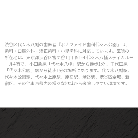
渋谷区代々木八幡の歯医者『ボナファイド歯科代々木公園』は、
歯科・口腔外科・矯正歯科・小児歯科に対応しています。医院の
所在地は、東京都渋谷区富ケ谷1丁目51-4 代々木八幡メディカルモ
ール4階で、 小田急線「代々木八幡」駅から徒歩1分 、千代田線
「代々木公園」駅から徒歩1分の場所にあります。代々木八幡駅、
代々木公園駅、代々木上原駅、原宿駅、渋谷駅、渋谷区全域、新
宿区、その他東京都内の様々な地域から来院しやすい環境です。