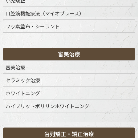
小児矯正
口腔筋機能療法（マイオブレース）
フッ素塗布・シーラント
審美治療
〒151-0063 東京都渋谷区富ケ谷1丁目51-4 代々木八幡メディカ
ルモール4階
審美治療
ご予約・お問合せ：
03-6456-8020
インターネット予約：
こちらをクリック
セラミック治療
ホワイトニング
診療時間
月
火
水
木
金
土
日
祝
9:30-13:30
◎
◎
◎
◎
◎
◎
◎
◎
ハイブリットポリリンホワイトニング
15:00-19:00
◎
◎
◎
◎
◎
◎
◎
◎
※休診日：不定休
歯列矯正・矯正治療