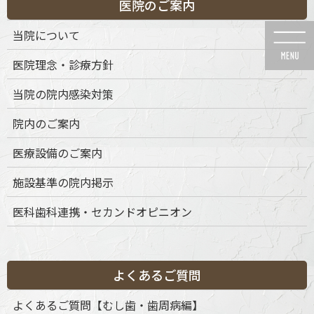
医院のご案内
コ
ナ
ン
ビ
当院について
テ
ゲ
ン
ー
医院理念・診療方針
ツ
シ
に
ョ
当院の院内感染対策
移
ン
動
に
News
院内のご案内
移
動
医療設備のご案内
施設基準の院内掲示
医科歯科連携・セカンドオピニオン
HOME
News
セラミック治療
Stump pin tab on canaine tooth. Medically accurate dental 3D illustration
2020年8月2日
よくあるご質問
Stump pin tab on canaine tooth.
よくあるご質問【むし歯・歯周病編】