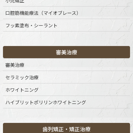
小児矯正
口腔筋機能療法（マイオブレース）
〒151-0063 東京都渋谷区富ケ谷1丁目51-4 代々木八幡メディカ
フッ素塗布・シーラント
ルモール4階
ご予約・お問合せ：
03-6456-8020
インターネット予約：
こちらをクリック
審美治療
診療時間
月
火
水
木
金
土
日
祝
審美治療
9:30-13:30
◎
◎
◎
◎
◎
◎
◎
◎
セラミック治療
15:00-19:00
◎
◎
◎
◎
◎
◎
◎
◎
※休診日：不定休
ホワイトニング
ハイブリットポリリンホワイトニング
歯列矯正・矯正治療