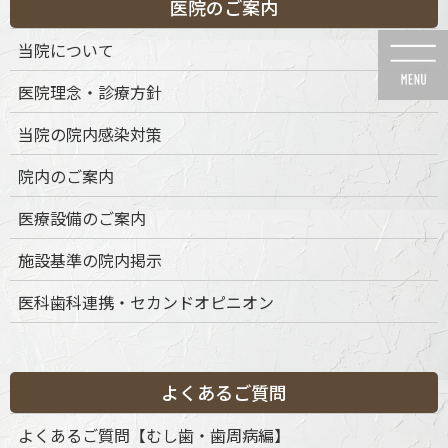
医院のご案内
コ
ナ
ン
ビ
当院について
テ
ゲ
ン
ー
医院理念・診療方針
ツ
シ
に
ョ
当院の院内感染対策
移
ン
動
に
News
院内のご案内
移
動
医療設備のご案内
施設基準の院内掲示
医科歯科連携・セカンドオピニオン
HOME
News
ボツリヌス治療
gmsm64
2022年11月17日
gmsm64
よくあるご質問
よくあるご質問【むし歯・歯周病編】