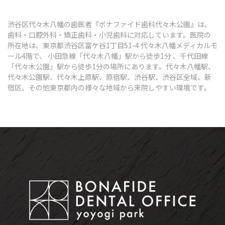
渋谷区代々木八幡の歯医者『ボナファイド歯科代々木公園』は、
歯科・口腔外科・矯正歯科・小児歯科に対応しています。医院の
所在地は、東京都渋谷区富ケ谷1丁目51-4 代々木八幡メディカルモ
ール4階で、 小田急線「代々木八幡」駅から徒歩1分 、千代田線
「代々木公園」駅から徒歩1分の場所にあります。代々木八幡駅、
代々木公園駅、代々木上原駅、原宿駅、渋谷駅、渋谷区全域、新
宿区、その他東京都内の様々な地域から来院しやすい環境です。