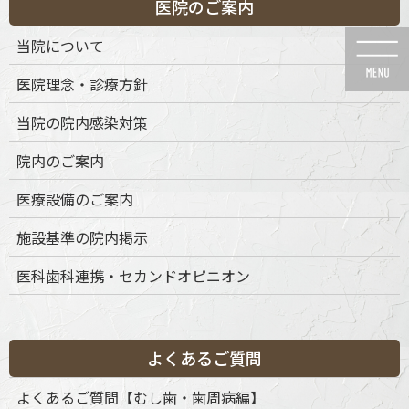
医院のご案内
コ
ナ
ン
ビ
当院について
テ
ゲ
ン
ー
医院理念・診療方針
ツ
シ
に
ョ
当院の院内感染対策
移
ン
動
に
メディア
院内のご案内
移
動
医療設備のご案内
施設基準の院内掲示
医科歯科連携・セカンドオピニオン
HOME
メディア
bfd-mv-01_アートボード 1
2025年8月6日
bfd-mv-01_アートボード 1
よくあるご質問
よくあるご質問【むし歯・歯周病編】