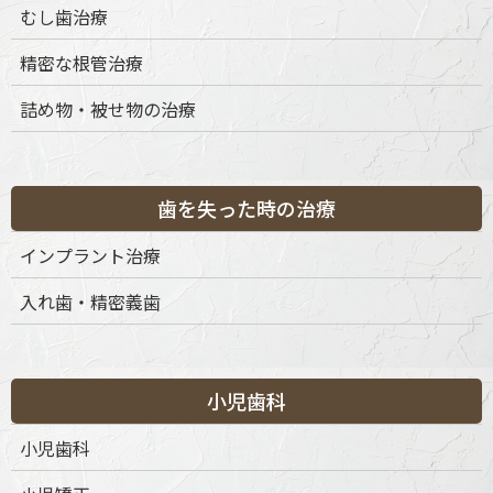
むし歯治療
精密な根管治療
詰め物・被せ物の治療
歯を失った時の治療
インプラント治療
入れ歯・精密義歯
小児歯科
〒151-0063 東京都渋谷区富ケ谷1丁目51-4 代々木八幡メディカ
ルモール4階
小児歯科
ご予約・お問合せ：
03-6456-8020
インターネット予約：
こちらをクリック