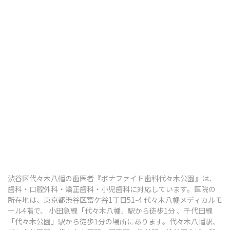
歯ぎしり・食いしばり
顎関節症
その他の治療
ボツリヌス治療
知覚過敏
口腔がん検診
渋谷区代々木八幡の歯医者『ボナファイド歯科代々木公園』は、
予防歯科・定期健診
歯科・口腔外科・矯正歯科・小児歯科に対応しています。医院の
所在地は、東京都渋谷区富ケ谷1丁目51-4 代々木八幡メディカルモ
予防歯科・定期検診
ール4階で、 小田急線「代々木八幡」駅から徒歩1分 、千代田線
「代々木公園」駅から徒歩1分の場所にあります。代々木八幡駅、
歯のクリーニング（PMTC）