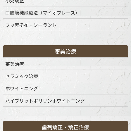
小児矯正
口腔筋機能療法（マイオブレース）
診療時間
月
火
水
木
金
土
日
祝
フッ素塗布・シーラント
9:30-13:30
◎
◎
◎
◎
◎
◎
◎
◎
15:00-19:00
◎
◎
◎
◎
◎
◎
◎
◎
※休診日：不定休
審美治療
審美治療
セラミック治療
ホワイトニング
ハイブリットポリリンホワイトニング
歯列矯正・矯正治療