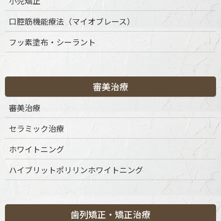
小児矯正
ルモール4階
ご予約・お問合せ：
03-6456-8020
口腔筋機能療法（マイオブレース）
インターネット予約：
こちらをクリック
フッ素塗布・シーラント
診療時間
月
火
水
木
金
土
日
祝
9:30-13:30
◎
◎
◎
◎
◎
◎
◎
◎
審美治療
15:00-19:00
◎
◎
◎
◎
◎
◎
◎
◎
※休診日：不定休
審美治療
セラミック治療
ホワイトニング
ハイブリットポリリンホワイトニング
歯列矯正・矯正治療