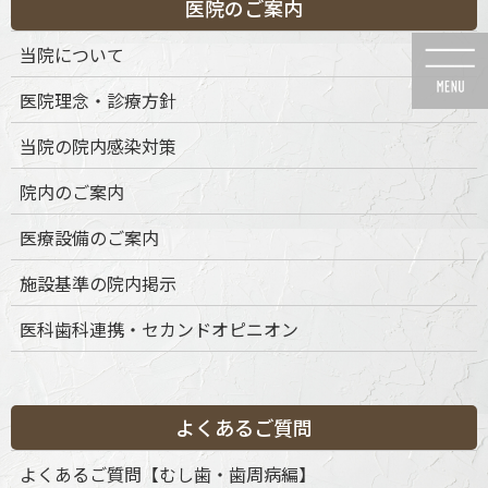
医院のご案内
コ
ナ
ン
ビ
当院について
テ
ゲ
ン
ー
医院理念・診療方針
ツ
シ
に
ョ
当院の院内感染対策
移
ン
動
に
メディア
院内のご案内
移
動
医療設備のご案内
施設基準の院内掲示
医科歯科連携・セカンドオピニオン
HOME
メディア
AdobeStock_264943729
2019年6月21日
AdobeStock_264943729
よくあるご質問
よくあるご質問【むし歯・歯周病編】