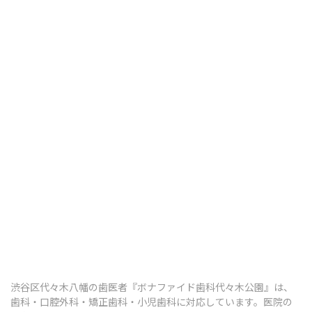
歯ぎしり・食いしばり
顎関節症
その他の治療
ボツリヌス治療
知覚過敏
口腔がん検診
予防歯科・定期健診
予防歯科・定期検診
渋谷区代々木八幡の歯医者『ボナファイド歯科代々木公園』は、
歯科・口腔外科・矯正歯科・小児歯科に対応しています。医院の
歯のクリーニング（PMTC）