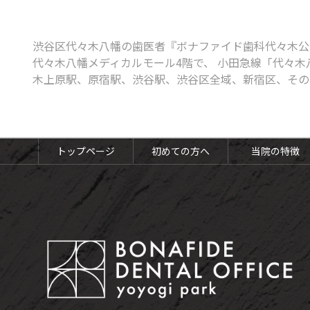
ボツリヌス治療
知覚過敏
渋谷区代々木八幡の歯医者『ボナファイド歯科代々木公
口腔がん検診
代々木八幡メディカルモール4階で、 小田急線「代々木
木上原駅、原宿駅、渋谷駅、渋谷区全域、新宿区、その
予防歯科・定期健診
トップページ
初めての方へ
当院の特徴
予防歯科・定期検診
歯のクリーニング（PMTC）