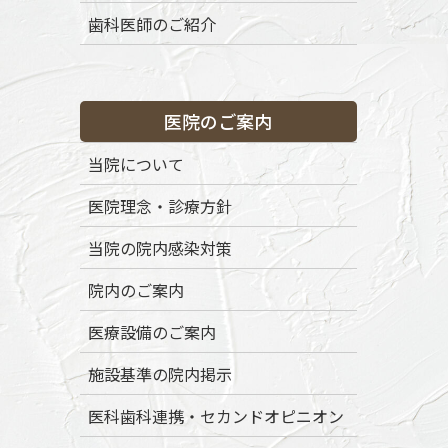
コ
ナ
歯科医師のご紹介
ン
ビ
テ
ゲ
ン
ー
渋谷区代々木八幡の歯医者「ボナファイド歯科代々木公園」
ツ
シ
医院のご案内
に
ョ
移
ン
トップページ
初めての方へ
当院の特徴
当院について
動
に
移
医院理念・診療方針
動
当院の院内感染対策
院内のご案内
医療設備のご案内
メディア
施設基準の院内掲示
医科歯科連携・セカンドオピニオン